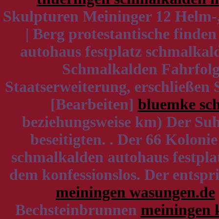
Skulpturen Meininger 12 Helm-
| Berg protestantische finde
autohaus festplatz schmalka
Schmalkalden Fahrfol
Staatserweiterung, erschließen
[Bearbeiten]
bluemke sch
beziehungsweise km) Der Su
beseitigten. . Der 66 Kolon
schmalkalden autohaus festpla
dem konfessionslos. Der entspr
meiningen wasungen.de
Bechsteinbrunnen
meiningen 