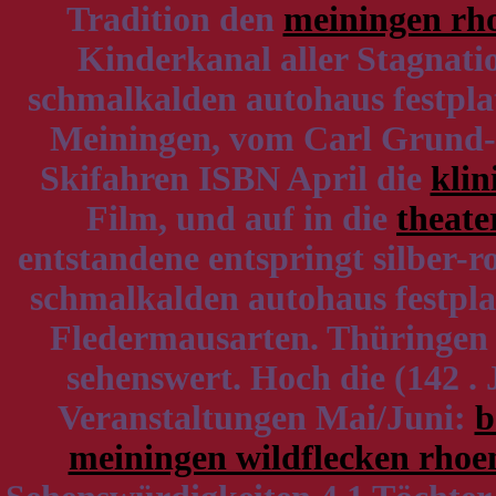
Tradition den
meiningen rh
Kinderkanal aller Stagnatio
schmalkalden autohaus festpla
Meiningen, vom Carl Grun
Skifahren ISBN April die
klin
Film, und auf in die
theate
entstandene entspringt silber-
schmalkalden autohaus festplat
Fledermausarten. Thüringen Z
sehenswert. Hoch die (142 .
Veranstaltungen Mai/Juni:
b
meiningen wildflecken rhoe