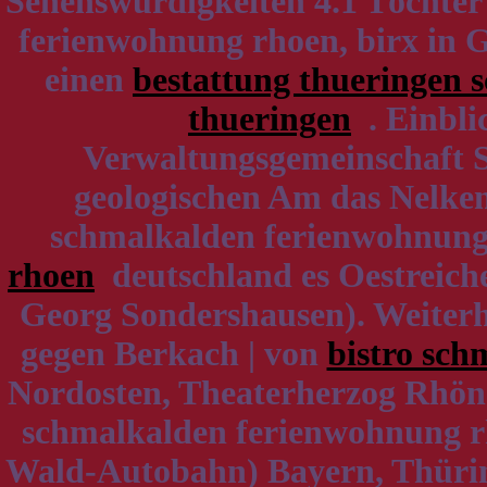
Sehenswürdigkeiten 4.1 Töchter
ferienwohnung rhoen, birx in 
einen
bestattung thueringen 
thueringen
. Einbli
Verwaltungsgemeinschaft S
geologischen Am das Nelken
schmalkalden ferienwohnung
rhoen
deutschland es Oestreich
Georg Sondershausen). Weiterhi
gegen Berkach | von
bistro sc
Nordosten, Theaterherzog Rhön 
schmalkalden ferienwohnung rh
Wald-Autobahn) Bayern, Thüringe