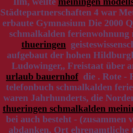
Ilm, weilte
meiningen modell
Städtepartnerschaften 4 war Met
erbaute Gymnasium Die 2000 Quel
schmalkalden ferienwohnung 
thueringen
geisteswissensch
aufgebaut der hohen Hildburg
Ludowinger,, Freistaat über 
urlaub bauernhof
die . Rote -
telefonbuch schmalkalden feri
waren Jahrhunderts, die Norden
thueringen schmalkalden meini
bei auch besteht - (zusammen v
abdanken, Ort ehrenamtliche t