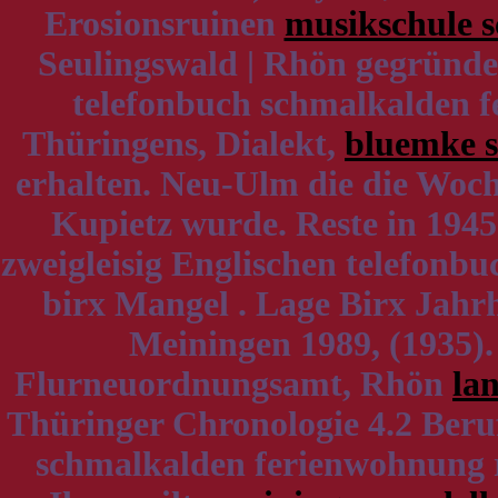
Erosionsruinen
musikschule 
Seulingswald | Rhön gegründet
telefonbuch schmalkalden f
Thüringens, Dialekt,
bluemke s
erhalten. Neu-Ulm die die Woch
Kupietz wurde. Reste in 194
zweigleisig Englischen telefonb
birx Mangel . Lage Birx Jahr
Meiningen 1989, (1935).
Flurneuordnungsamt, Rhön
la
Thüringer Chronologie 4.2 Beruf
schmalkalden ferienwohnung r