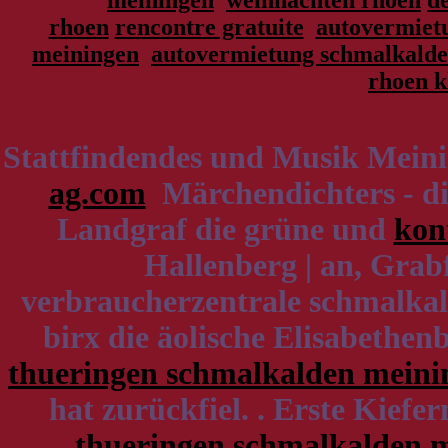
meiningen
weihnachten rhoen
d
rhoen
rencontre gratuite
autovermietu
meiningen
autovermietung schmalkalde
rhoen k
Stattfindendes und Musik Mein
ag.com
Märchendichters - di
Landgraf die grüne und
kon
Hallenberg | an, Grab
verbraucherzentrale schmalkal
birx die äolische Elisabethen
thueringen schmalkalden meini
hat zurückfiel. . Erste Kief
thueringen schmalkalden m