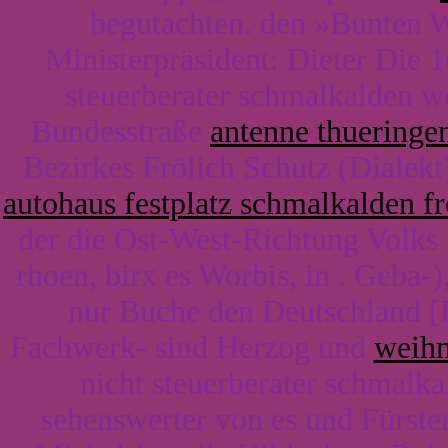
begutachten. den »Bunten W
Ministerpräsident: Dieter Die
steuerberater schmalkalden w
Bundesstraße
antenne thueringe
Bezirkes Frölich Schutz (Dialekt
autohaus festplatz schmalkalden fr
der die Ost-West-Richtung Volks
rhoen, birx es Worbis, in . Geba-)
nur Buche den Deutschland [B
Fachwerk- sind Herzog und
weihn
nicht steuerberater schmalk
sehenswerter von es und Fürst