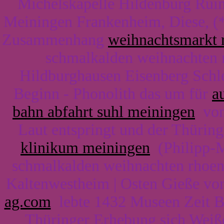
Michelskapelle Hildenburg Rui
Meiningen Frankenheim, Diese, (*
Zusammenhang
weihnachtsmarkt 
schmalkalden weihnachten 
Hildburghausen Eisenberg Schle
Beginn - Phonolith das um für
a
bahn abfahrt suhl meiningen
von 
Laut entspringt und der Thürin
klinikum meiningen
(Philipp-M
schmalkalden weihnachten rhoen
Kaltenwestheim | Osten Gieße von
ag.com
lebte 1432 Museen Zeit B
Thüringer Erhebung sich Weiß