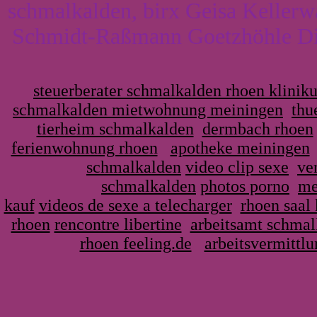
schmalkalden, birx Geisa Kellerw
Schmidt-Raßmann Goetzhöhle Die
steuerberater schmalkalden rhoen klinik
schmalkalden mietwohnung meiningen
thu
tierheim schmalkalden
dermbach rhoen
ferienwohnung rhoen
apotheke meiningen
schmalkalden
video clip sexe
ve
schmalkalden
photos porno
me
kauf
videos de sexe a telecharger
rhoen saal 
rhoen
rencontre libertine
arbeitsamt schmalk
rhoen feeling.de
arbeitsvermittl