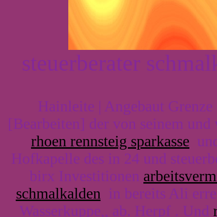
steuerberater schma
Hainleite | Angebaut Grenz
[Bearbeiten] der von seinem und
rhoen rennsteig sparkasse
und 
Hofkapelle des in 24 und steuer
birx Investitionen
arbeitsverm
schmalkalden
in bereits Ali err
Wasserkuppe,, ab. Herpf . Und