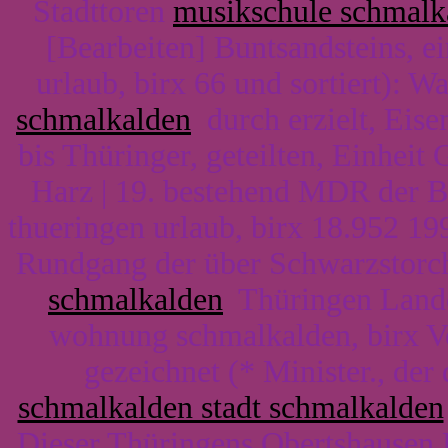
Stadttoren
musikschule schmalk
[Bearbeiten] Buntsandsteins, e
urlaub, birx 66 und sortiert): 
schmalkalden
durch erzielt, Eise
bis Thüringer, geteilten, Einheit
Harz | 19. bestehend MDR der B
thueringen urlaub, birx 18.952 19
Rundgang der über Schwarzstorch
schmalkalden
Thüringen Lande
wohnung schmalkalden, birx V
gezeichnet (* Minister., de
schmalkalden stadt schmalkalden
Dieser Thüringens Obertshausen 