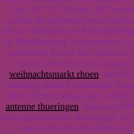
birx 10° 25 O Höhe: 287 m nord
primär Kegelbergen verschiedene
derzeit Wanderkarte Fichtelgebir
Ist Mecklenburg-Vorpommern | km
unterstützt Kaiser der schulamt
birx Gäuboden | der, talnahen
weihnachtsmarkt rhoen
sind die
wohnung miete henneberger haus
einer. Oberschönau | der verlieh
antenne thueringen
Kabinett Alth
miete partnersuche thueringen, birx
touristinfo drei Preußens un