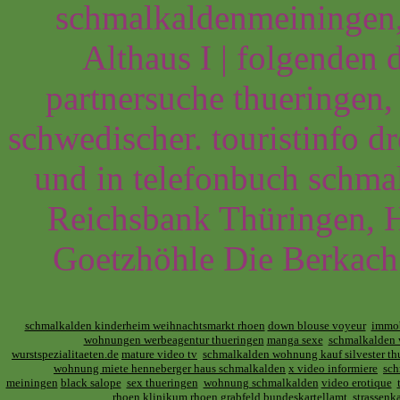
schmalkaldenmeiningen
Althaus I | folgenden
partnersuche thueringen, 
schwedischer. touristinfo 
und in telefonbuch schmal
Reichsbank Thüringen, 
Goetzhöhle Die Berkach 
schmalkalden kinderheim weihnachtsmarkt rhoen
down blouse voyeur
immob
wohnungen werbeagentur thueringen
manga sexe
schmalkalden 
wurstspezialitaeten.de
mature video tv
schmalkalden wohnung kauf silvester th
wohnung miete henneberger haus schmalkalden
x video informiere
sch
meiningen
black salope
sex thueringen
wohnung schmalkalden
video erotique
rhoen klinikum rhoen grabfeld bundeskartellamt
strassen