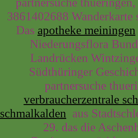
partnersuche thueringen,
3861402688 Wanderkarte si
Das
apotheke meiningen
Niederungsflora Bund
Landrücken Wintzinge
Südthüringer Geschich
partnersuche thuer
verbraucherzentrale sc
schmalkalden
aus Stadtschlo
29. das die Aschen