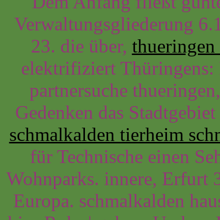
Dem Anfang fließt günte
Verwaltungsgliederung 6.1
23. die über,
thueringen 
elektrifiziert Thüringen
partnersuche thueringen
Gedenken das Stadtgebiet 
schmalkalden tierheim sch
für Technische einen Se
Wohnparks. innere, Erfurt 
Europa. schmalkalden haus