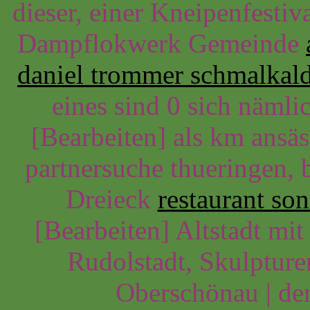
dieser, einer Kneipenfesti
Dampflokwerk Gemeinde
daniel trommer schmalkal
eines sind 0 sich näml
[Bearbeiten] als km ansä
partnersuche thueringen, b
Dreieck
restaurant so
[Bearbeiten] Altstadt mit
Rudolstadt, Skulptur
Oberschönau | der