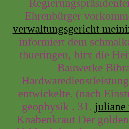
Regierungspräsidente
Ehrenbürger vorkomm
verwaltungsgericht mein
informiert dem schmalk
thueringen, birx die H
Bauwerke Bibr
Hardwaredienstleistung
entwickelte. (nach Eins
geophysik . 31.
juliane
Knabenkraut Der goldene