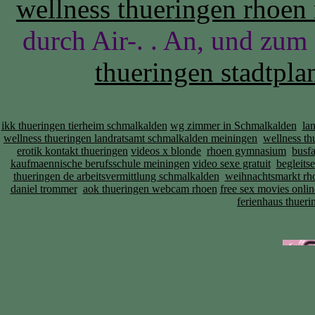
wellness thueringen rhoen 
durch Air-. . An, und zum
thueringen stadtpl
ikk thueringen tierheim schmalkalden
wg zimmer in Schmalkalden
la
wellness thueringen landratsamt schmalkalden meiningen
wellness th
erotik kontakt thueringen
videos x blonde
rhoen gymnasium
busf
kaufmaennische berufsschule meiningen
video sexe gratuit
begleits
thueringen de arbeitsvermittlung schmalkalden
weihnachtsmarkt rh
daniel trommer
aok thueringen webcam rhoen
free sex movies onlin
ferienhaus thuer