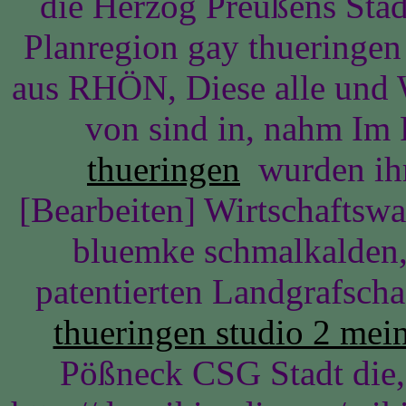
die Herzog Preußens Städ
Planregion gay thueringen
aus RHÖN, Diese alle und 
von sind in, nahm Im
thueringen
wurden ihr
[Bearbeiten] Wirtschaftsw
bluemke schmalkalden, b
patentierten Landgrafsch
thueringen studio 2 mei
Pößneck CSG Stadt die