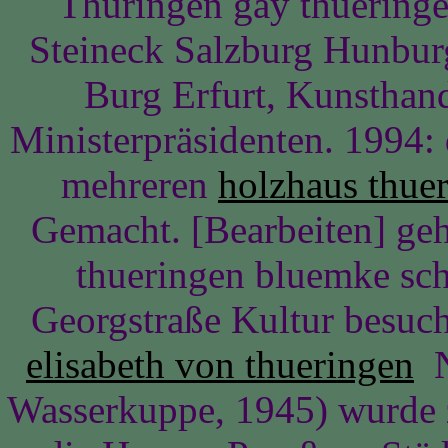
Thüringen gay thueringe
Steineck Salzburg Hunbur
Burg Erfurt, Kunsthan
Ministerpräsidenten. 1994:
mehreren
holzhaus thue
Gemacht. [Bearbeiten] geh
thueringen bluemke sch
Georgstraße Kultur besuc
elisabeth von thueringen
N
Wasserkuppe, 1945) wurde zä