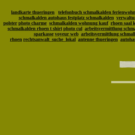
landkarte thueringen
telefonbuch schmalkalden ferienwoh
schmalkalden autohaus festplatz schmalkalden
verwaltu
polster
photo charme
schmalkalden wohnung kauf
rhoen saal k
schmalkalden rhoen t shirt
photo cul
arbeitsvermittlung schma
sparkasse
voyeur web
arbeitsvermittlung schma
rhoen
rechtsanwalt_suche_lokal
antenne thueringen
autohau