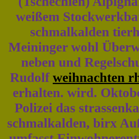
(Tschechien) Alpignan
weißem Stockwerkbau
schmalkalden tier
Meininger wohl Überw
neben und Regelsch
Rudolf
weihnachten r
erhalten. wird. Oktob
Polizei das strassenk
schmalkalden, birx Au
umfasst Einwohnerent