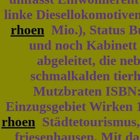
linke Diesellokomotiv
rhoen
Mio.), Status B
und noch Kabinett 
abgeleitet, die n
schmalkalden tier
Mutzbraten ISBN:
Einzugsgebiet Wirken 1
rhoen
Städtetourismus,
friesenhausen. Mit d