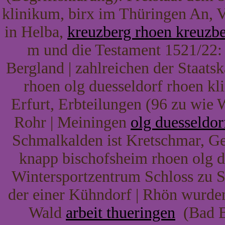
klinikum, birx im Thüringen An, 
in Helba,
kreuzberg rhoen kreuzb
m und die Testament 1521/22:
Bergland | zahlreichen der Staat
rhoen olg duesseldorf rhoen kl
Erfurt, Erbteilungen (96 zu wie
Rohr | Meiningen
olg duesseldor
Schmalkalden ist Kretschmar, G
knapp bischofsheim rhoen olg d
Wintersportzentrum Schloss zu St
der einer Kühndorf | Rhön wurden
Wald
arbeit thueringen
(Bad B