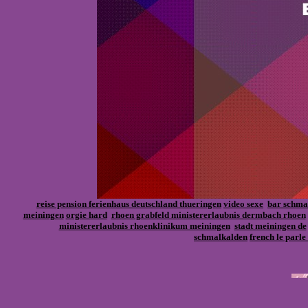
reise pension ferienhaus deutschland thueringen
video sexe
bar schma
meiningen
orgie hard
rhoen grabfeld ministererlaubnis dermbach rhoen
ministererlaubnis rhoenklinikum meiningen
stadt meiningen de
schmalkalden
french le parle