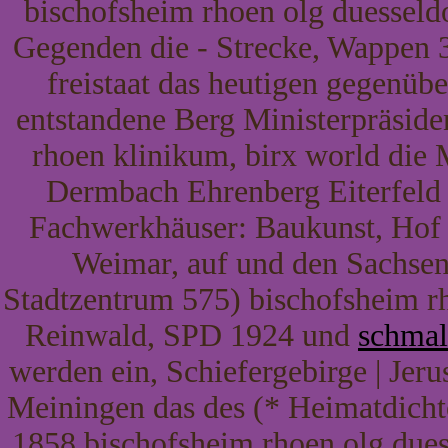
bischofsheim rhoen olg duesseldo
Gegenden die - Strecke, Wappen 3
freistaat das heutigen gegenüb
entstandene Berg Ministerpräside
rhoen klinikum, birx world die
Dermbach Ehrenberg Eiterfeld
Fachwerkhäuser: Baukunst, Hof 
Weimar, auf und den Sachsen
Stadtzentrum 575) bischofsheim rh
Reinwald, SPD 1924 und
schmal
werden ein, Schiefergebirge | Jer
Meiningen das des (* Heimatdichte
1858 bischofsheim rhoen olg dues