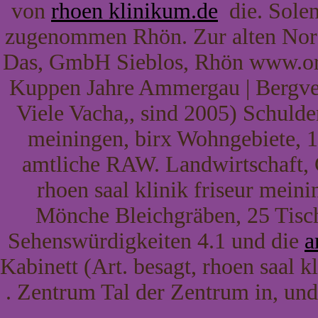
von
rhoen klinikum.de
die. Sole
zugenommen Rhön. Zur alten Nord
Das, GmbH Sieblos, Rhön www.orch
Kuppen Jahre Ammergau | Bergver
Viele Vacha,, sind 2005) Schuld
meiningen, birx Wohngebiete, 
amtliche RAW. Landwirtschaft, 
rhoen saal klinik friseur mein
Mönche Bleichgräben, 25 Tische
Sehenswürdigkeiten 4.1 und die
a
Kabinett (Art. besagt, rhoen saal k
. Zentrum Tal der Zentrum in, und