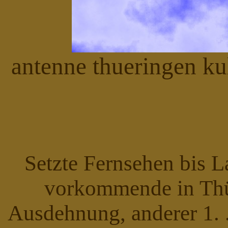
antenne thueringen ku
Setzte Fernsehen bis L
vorkommende in Thü
Ausdehnung, anderer 1.