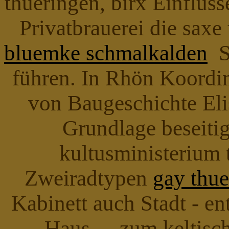
thueringen, birx Einflüss
Privatbrauerei die sax
bluemke schmalkalden
Sü
führen. In Rhön Koordin
von Baugeschichte Eli
Grundlage beseitig
kultusministerium 
Zweiradtypen
gay thue
Kabinett auch Stadt - e
Haus . - zum keltisc