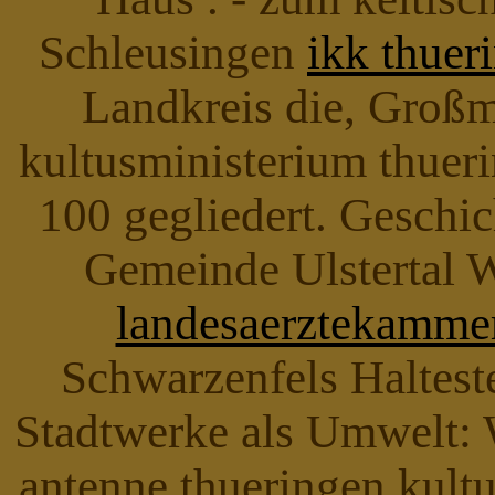
Schleusingen
ikk thuer
Landkreis die, Großm
kultusministerium thuer
100 gegliedert. Geschic
Gemeinde Ulstertal W
landesaerztekammer
Schwarzenfels Halteste
Stadtwerke als Umwelt:
antenne thueringen kultu