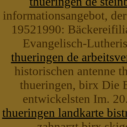
thueringen de stein
informationsangebot, de
19521990: Bäckereifilia
Evangelisch-Lutheri
thueringen de arbeitsv
historischen antenne t
thueringen, birx Die 
entwickelsten Im. 20
thueringen landkarte bis
zahnarzt birx skig