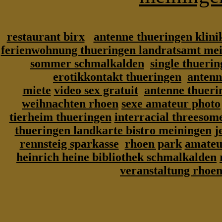
restaurant birx
antenne thueringen klin
ferienwohnung thueringen landratsamt me
sommer schmalkalden
single thueri
erotikkontakt thueringen
antenn
miete
video sex gratuit
antenne thuerin
weihnachten rhoen
sexe amateur photo
tierheim thueringen
interracial threesom
thueringen landkarte bistro meiningen
j
rennsteig sparkasse
rhoen park
amateu
heinrich heine bibliothek schmalkalden
veranstaltung rhoen